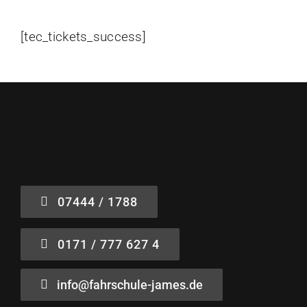
[tec_tickets_success]
07444 / 1788
0171 / 777 627 4
info@fahrschule-james.de